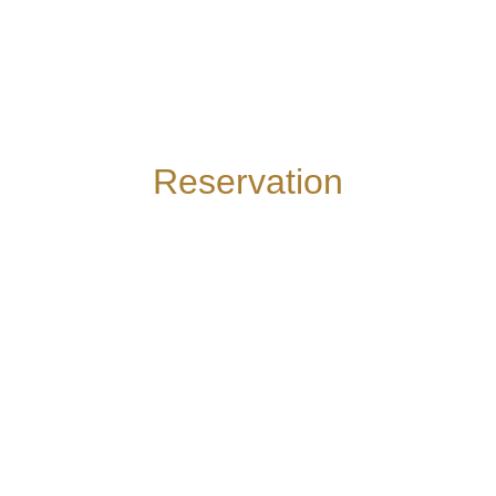
Reservation
YOU ORDER, WE
DELIVER
OR CALL 920.274.0366